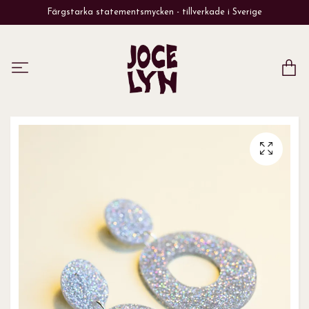
Färgstarka statementsmycken - tillverkade i Sverige