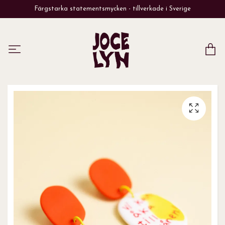
Färgstarka statementsmycken - tillverkade i Sverige