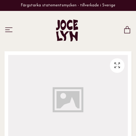
Färgstarka statementsmycken - tillverkade i Sverige