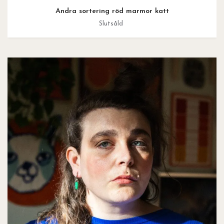
Andra sortering röd marmor katt
Slutsåld