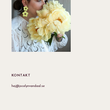
KONTAKT
hej@jocelynvandaal.se