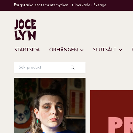
Färgstarka statementsmycken - tillverkade i Sverige
STARTSIDA
ÖRHÄNGEN
SLUTSÅLT