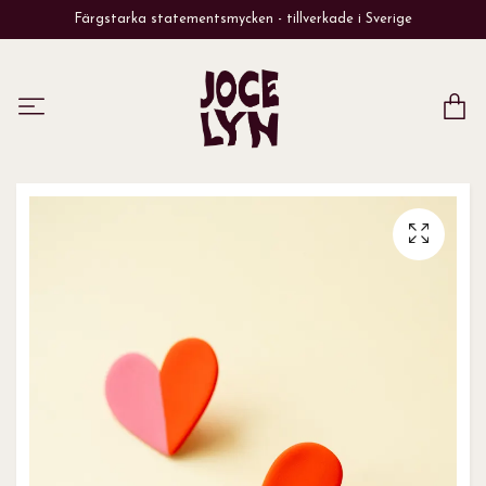
Färgstarka statementsmycken - tillverkade i Sverige