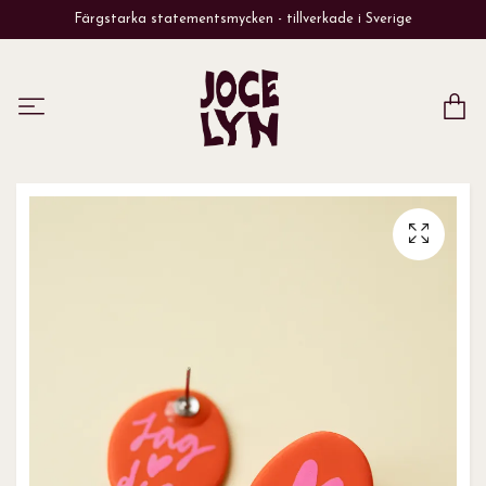
Färgstarka statementsmycken - tillverkade i Sverige