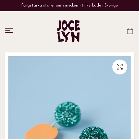
Färgstarka statementsmycken - tillverkade i Sverige