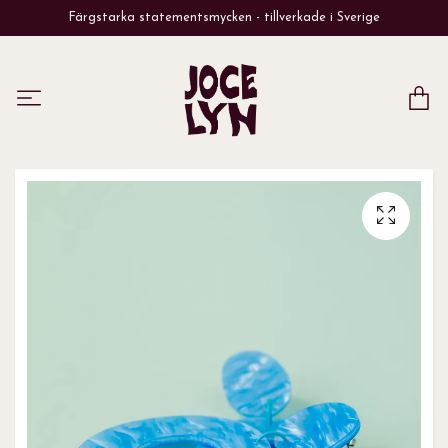
Färgstarka statementsmycken - tillverkade i Sverige