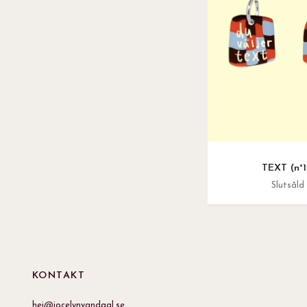
TEXT (n°1
Slutsåld
KONTAKT
hej@jocelynvandaal.se