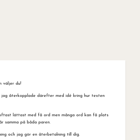
 väljer du!
, jag återkopplade därefter med idé kring hur texten
 oftast lättast med få ord men många ord kan få plats
 står samma på båda paren.
ng och jag gör en återbetalning till dig.