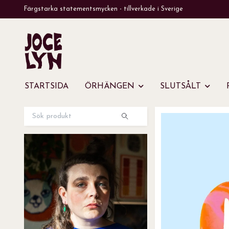
Färgstarka statementsmycken - tillverkade i Sverige
STARTSIDA
ÖRHÄNGEN
SLUTSÅLT