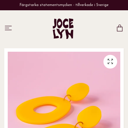
Färgstarka statementsmycken - tillverkade i Sverige