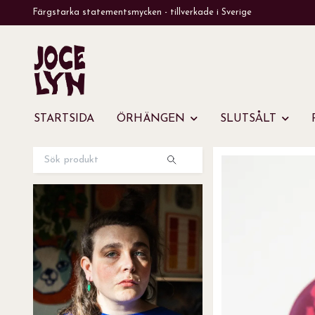
Färgstarka statementsmycken - tillverkade i Sverige
STARTSIDA
ÖRHÄNGEN
SLUTSÅLT