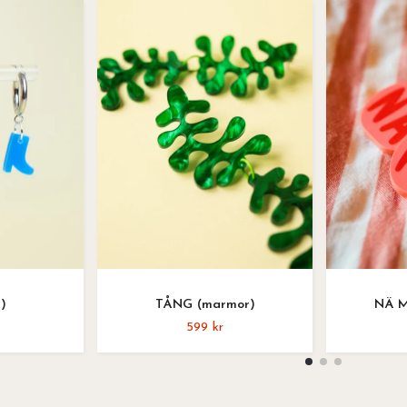
)
TÅNG (marmor)
NÄ M
599 kr