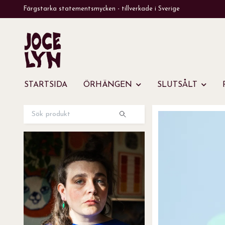
Färgstarka statementsmycken - tillverkade i Sverige
STARTSIDA
ÖRHÄNGEN
SLUTSÅLT