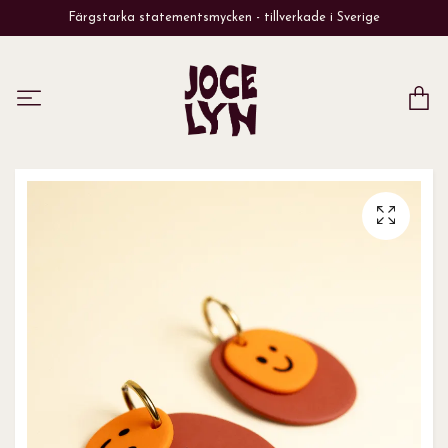
Färgstarka statementsmycken - tillverkade i Sverige