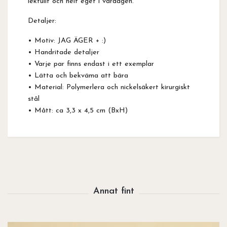
lekfullt och helt eget i vardagen.
Detaljer:
• Motiv: JAG ÄGER + :)
• Handritade detaljer
• Varje par finns endast i ett exemplar
• Lätta och bekväma att bära
• Material: Polymerlera och nickelsäkert kirurgiskt
stål
• Mått: ca 3,3 x 4,5 cm (BxH)