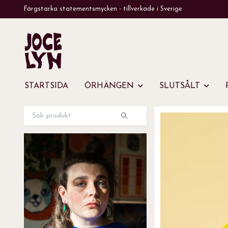
Färgstarka statementsmycken - tillverkade i Sverige
STARTSIDA
ÖRHÄNGEN
SLUTSÅLT