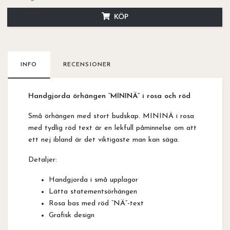
KÖP
INFO
RECENSIONER
Handgjorda örhängen “MININÄ” i rosa och röd
Små örhängen med stort budskap. MININÄ i rosa
med tydlig röd text är en lekfull påminnelse om att
ett nej ibland är det viktigaste man kan säga.
Detaljer:
Handgjorda i små upplagor
Lätta statementsörhängen
Rosa bas med röd “NÄ”-text
Grafisk design