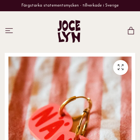
Färgstarka statementsmycken - tillverkade i Sverige