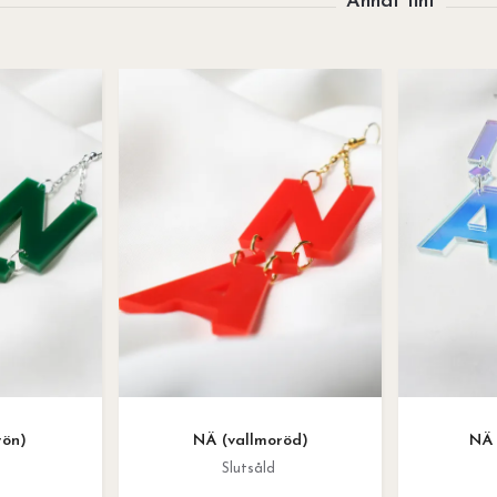
rön)
NÄ (vallmoröd)
NÄ
Slutsåld