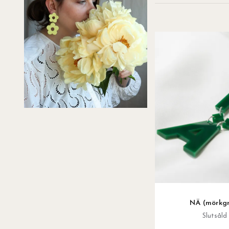
NÄ (mörkg
Slutsåld