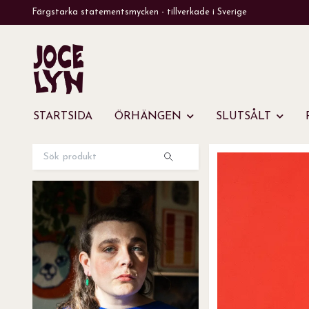
Färgstarka statementsmycken - tillverkade i Sverige
STARTSIDA
ÖRHÄNGEN
SLUTSÅLT