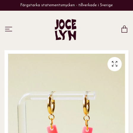
Färgstarka statementsmycken - tillverkade i Sverige