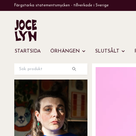
Färgstarka statementsmycken - tillverkade i Sverige
STARTSIDA
ÖRHÄNGEN
SLUTSÅLT