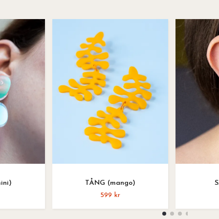
ini)
TÅNG (mango)
S
599 kr