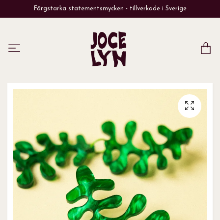
Färgstarka statementsmycken - tillverkade i Sverige