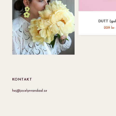
DUTT (gu
229 kr
KONTAKT
hej@jocelynvandaal.se