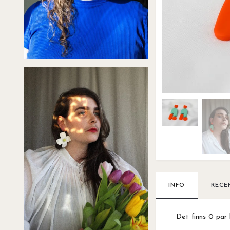
INFO
RECE
Det finns 0 par 