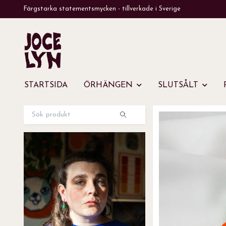
Färgstarka statementsmycken - tillverkade i Sverige
STARTSIDA
ÖRHÄNGEN
SLUTSÅLT