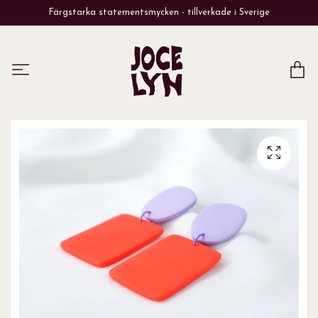
Färgstarka statementsmycken - tillverkade i Sverige