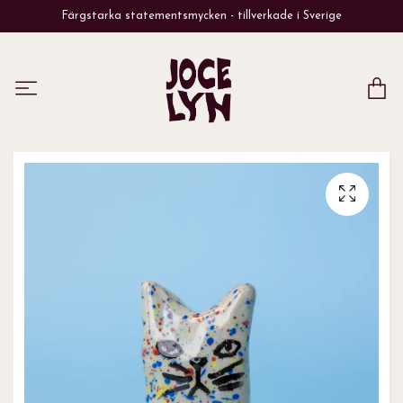
Färgstarka statementsmycken - tillverkade i Sverige