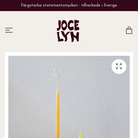
Färgstarka statementsmycken - tillverkade i Sverige