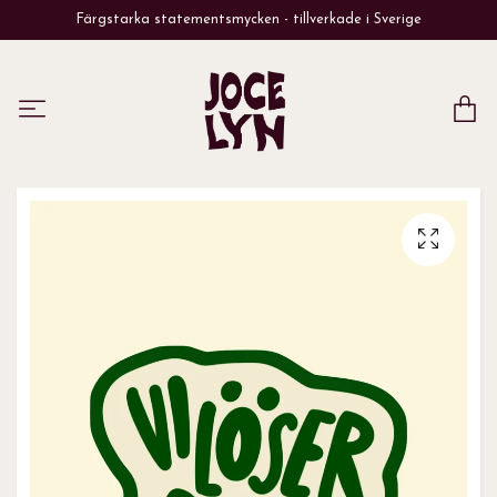
Färgstarka statementsmycken - tillverkade i Sverige