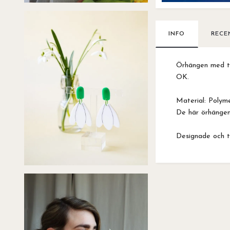
INFO
RECE
Örhängen med t
OK.
Material: Polymer
De här örhängen
Designade och ti