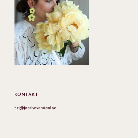
KONTAKT
hej@jocelynvandaal.se