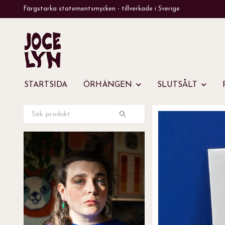
Färgstarka statementsmycken - tillverkade i Sverige
STARTSIDA
ÖRHÄNGEN
SLUTSÅLT