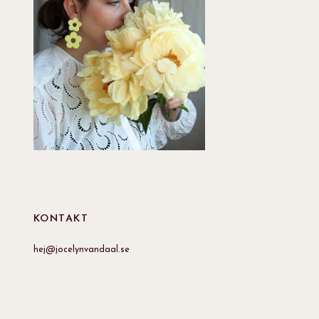
KONTAKT
hej@jocelynvandaal.se