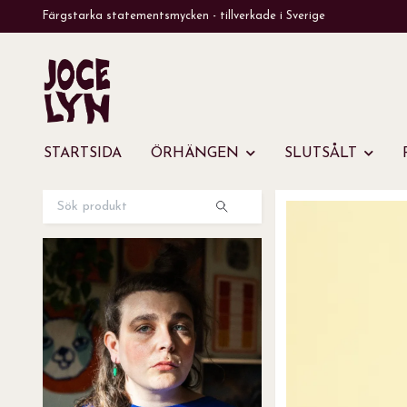
Färgstarka statementsmycken - tillverkade i Sverige
STARTSIDA
ÖRHÄNGEN
SLUTSÅLT