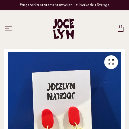
Färgstarka statementsmycken - tillverkade i Sverige