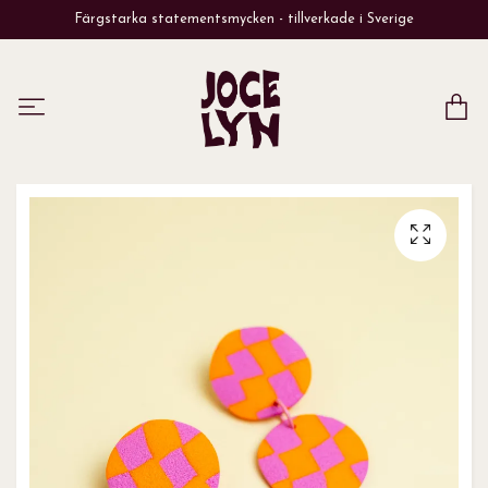
Färgstarka statementsmycken - tillverkade i Sverige