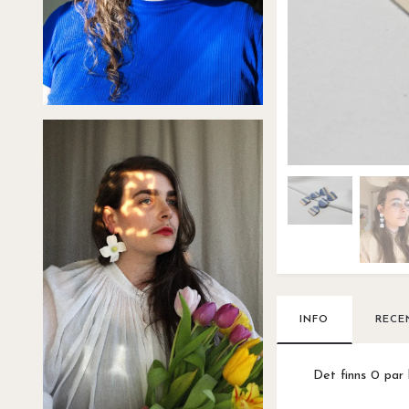
INFO
RECE
Det finns 0 par 