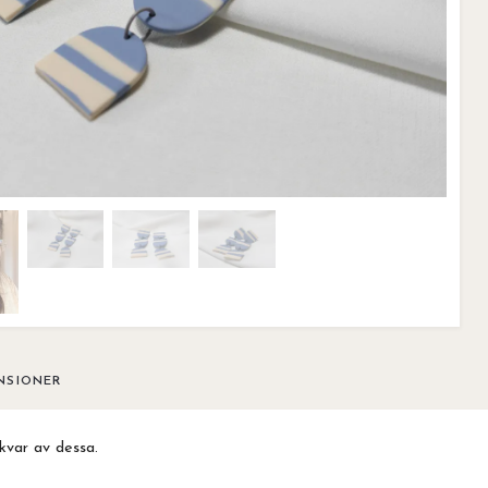
NSIONER
kvar av dessa.