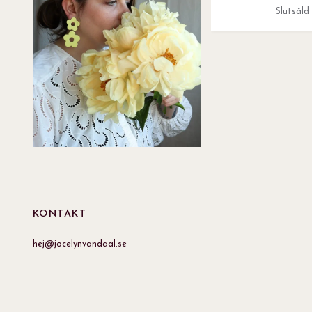
Slutsåld
KONTAKT
hej@jocelynvandaal.se