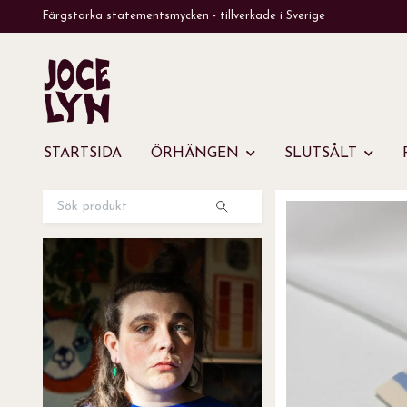
Färgstarka statementsmycken - tillverkade i Sverige
STARTSIDA
ÖRHÄNGEN
SLUTSÅLT