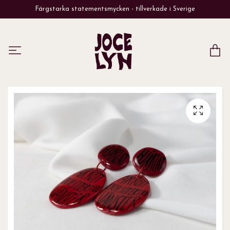
Färgstarka statementsmycken - tillverkade i Sverige