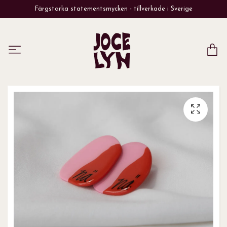
Färgstarka statementsmycken - tillverkade i Sverige