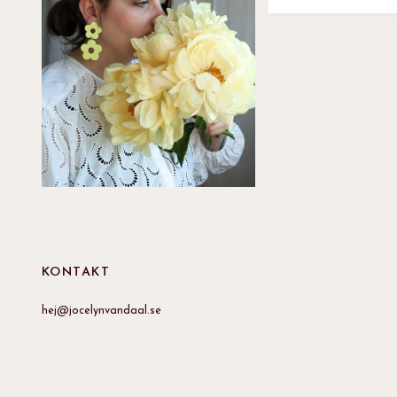
KONTAKT
hej@jocelynvandaal.se