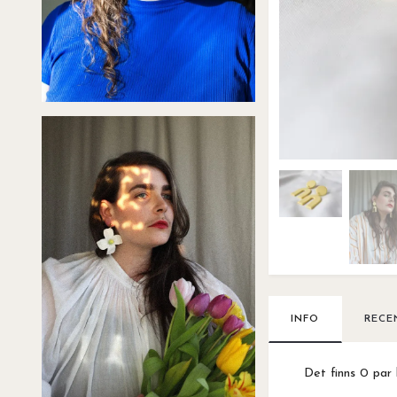
INFO
RECE
Det finns 0 par 