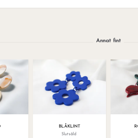
D
BLÅKLINT
R
Slutsåld