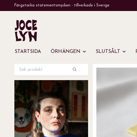
Färgstarka statementsmycken - tillverkade i Sverige
STARTSIDA
ÖRHÄNGEN
SLUTSÅLT