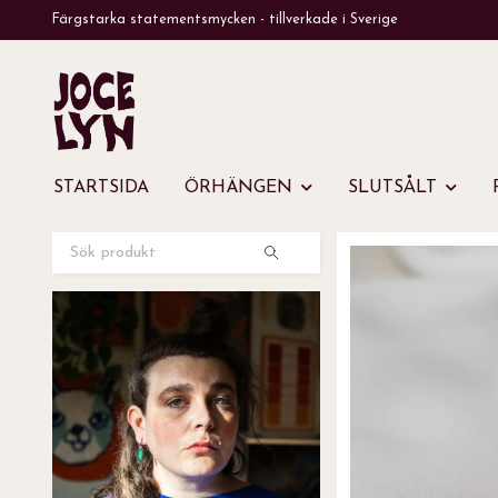
Färgstarka statementsmycken - tillverkade i Sverige
STARTSIDA
ÖRHÄNGEN
SLUTSÅLT