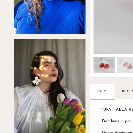
INFO
RECE
"BRYT ALLA R
Det finns 0 par 
Dessa örhängen 