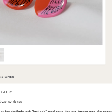
NSIONER
EGLER"
kvar av dessa.
är handmålade och "lackade" med resin, för att färgen inte ska nötas