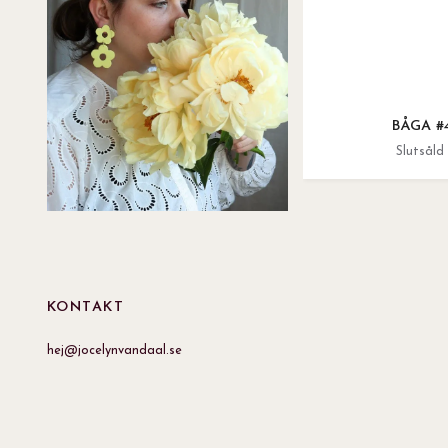
BÅGA #
Slutsåld
KONTAKT
hej@jocelynvandaal.se