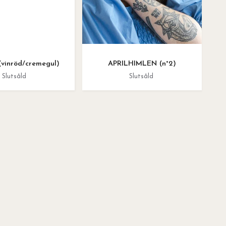
vinröd/cremegul)
APRILHIMLEN (n°2)
Slutsåld
Slutsåld