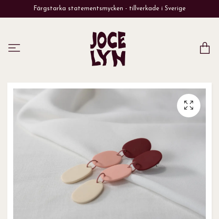
Färgstarka statementsmycken - tillverkade i Sverige