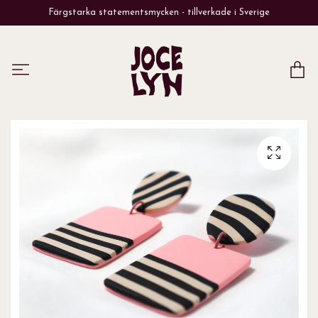
Färgstarka statementsmycken - tillverkade i Sverige