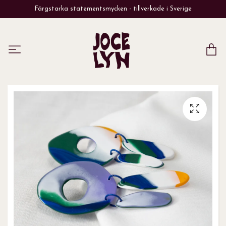
Färgstarka statementsmycken - tillverkade i Sverige