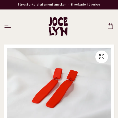
Färgstarka statementsmycken - tillverkade i Sverige