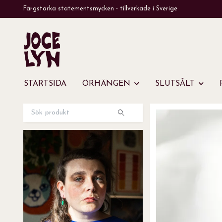
Färgstarka statementsmycken - tillverkade i Sverige
STARTSIDA
ÖRHÄNGEN
SLUTSÅLT