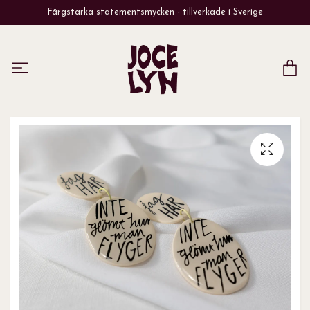
Färgstarka statementsmycken - tillverkade i Sverige