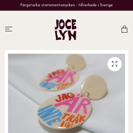
Färgstarka statementsmycken - tillverkade i Sverige