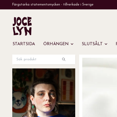
Färgstarka statementsmycken - tillverkade i Sverige
STARTSIDA
ÖRHÄNGEN
SLUTSÅLT