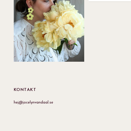
KONTAKT
hej@jocelynvandaal.se