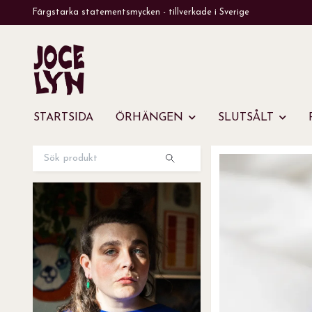
Färgstarka statementsmycken - tillverkade i Sverige
STARTSIDA
ÖRHÄNGEN
SLUTSÅLT