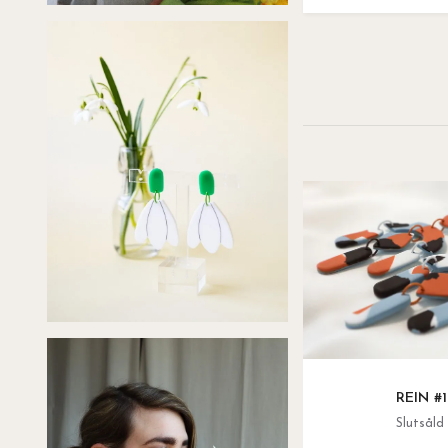
REIN #1
Slutsåld