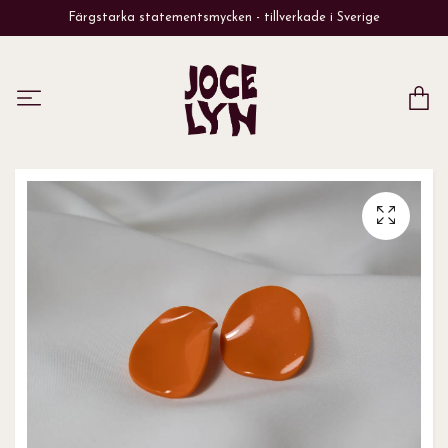
Färgstarka statementsmycken - tillverkade i Sverige