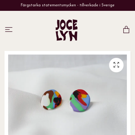
Färgstarka statementsmycken - tillverkade i Sverige