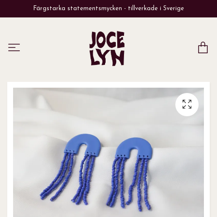
Färgstarka statementsmycken - tillverkade i Sverige