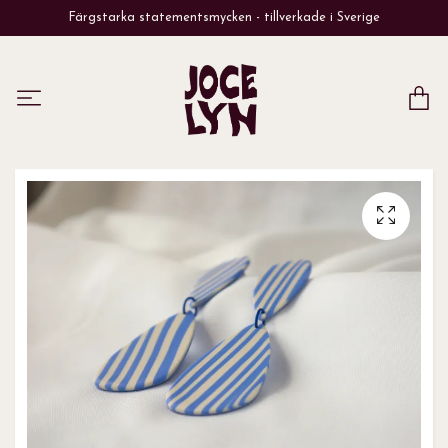
Färgstarka statementsmycken - tillverkade i Sverige