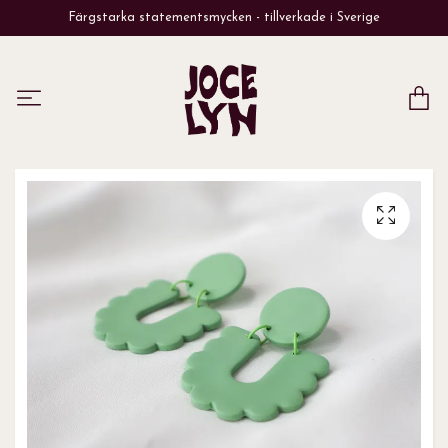
Färgstarka statementsmycken - tillverkade i Sverige