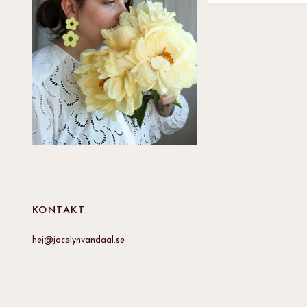
KONTAKT
hej@jocelynvandaal.se