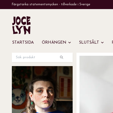
Färgstarka statementsmycken - tillverkade i Sverige
STARTSIDA
ÖRHÄNGEN
SLUTSÅLT