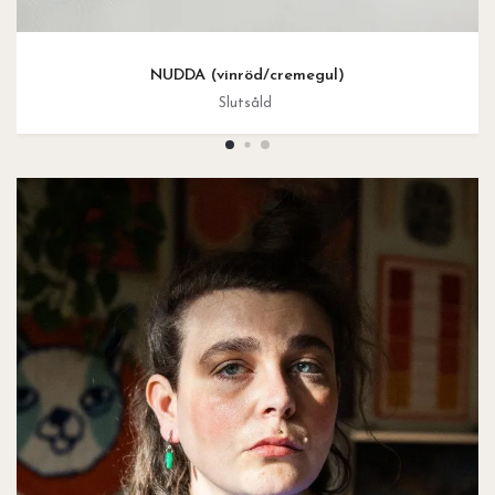
NUDDA (vinröd/cremegul)
Slutsåld