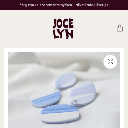
Färgstarka statementsmycken - tillverkade i Sverige