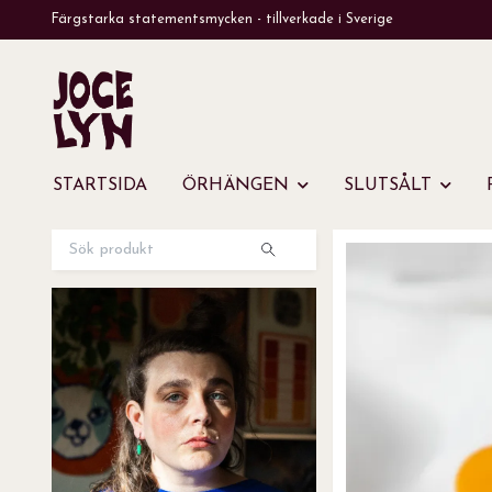
Färgstarka statementsmycken - tillverkade i Sverige
STARTSIDA
ÖRHÄNGEN
SLUTSÅLT