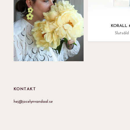
KORALL 
Slutsåld
KONTAKT
hej@jocelynvandaal.se